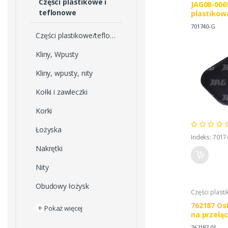
Części plastikowe i
JAG08-006
teflonowe
plastikow
701740-G
Części plastikowe/teflonowe
Kliny, Wpusty
Kliny, wpusty, nity
Kołki i zawleczki
Korki
Łożyska
Indeks: 7017
Nakrętki
Nity
Obudowy łożysk
Części plasti
762187 Os
+
Pokaż więcej
na przełąc
CLAAS
762187.01