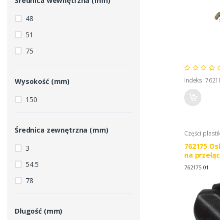
Średnica wewnętrzna (mm)
48
51
75
Indeks: 7621
Wysokość (mm)
150
Średnica zewnętrzna (mm)
Części plasti
762175 Os
3
na przełąc
CLAAS
54.5
762175.01
78
Długość (mm)