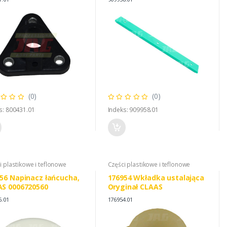
(0)
(0)
s: 800431.01
Indeks: 909958.01
i plastikowe i teflonowe
Części plastikowe i teflonowe
56 Napinacz łańcucha,
176954 Wkładka ustalająca
S 0006720560
Oryginał CLAAS
6.01
176954.01