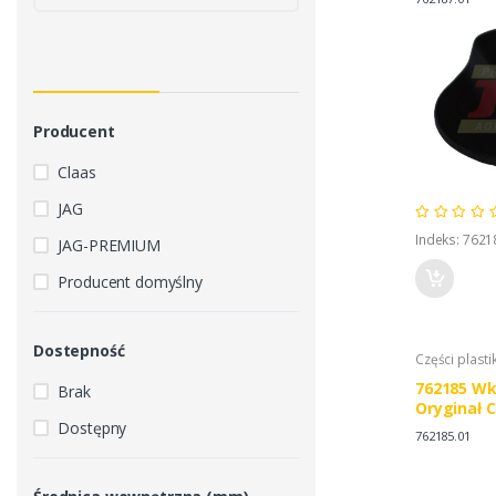
Producent
Claas
JAG
Indeks: 7621
JAG-PREMIUM
Producent domyślny
Dostepność
Części plasti
762185 Wk
Brak
Oryginał 
Dostępny
762185.01