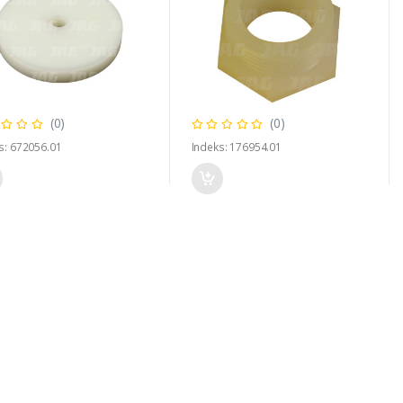
(0)
(0)
s: 672056.01
Indeks: 176954.01