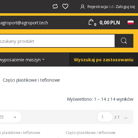
Rejestracja
lub
Zaloguj się
0,00 PLN
agroport@agroport.tech
0
i wyposażenie maszyn
Wyszukaj po zastosowaniu
Części plastikowe i teflonowe
Wyświetlono: 1 – 14 z 14 wyników
→
25
z 1
i plastikowe i teflonowe
Części plastikowe i teflonowe