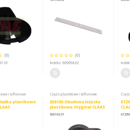
(0)
(0)
87.01
Indeks: 909958.02
Indek
kowe i teflonowe
Części plastikowe i teflonowe
Częśc
ładka plastikowa
826165 Obudowa łożyska
6720
CLAAS
plastikowa Oryginał CLAAS
CLAA
826165.01
67205