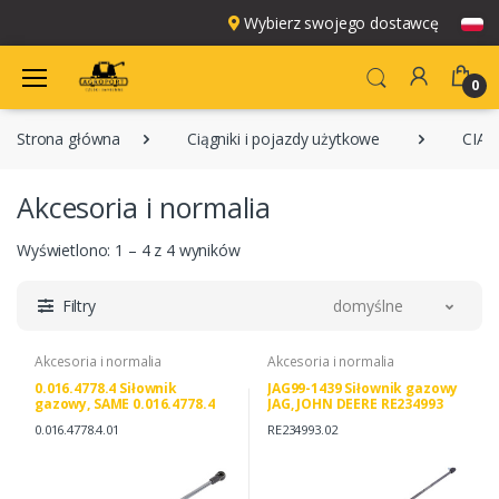
Wybierz swojego dostawcę
0
Strona główna
Ciągniki i pojazdy użytkowe
CIĄG
Akcesoria i normalia
Wyświetlono: 1 – 4 z 4 wyników
Filtry
domyślne
Akcesoria i normalia
Akcesoria i normalia
0.016.4778.4 Siłownik
JAG99-1439 Siłownik gazowy
gazowy, SAME 0.016.4778.4
JAG, JOHN DEERE RE234993
0.013.1659.4
SAME 0.012.6330.4
0.016.4778.4.01
RE234993.02