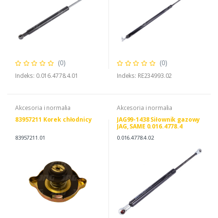
(0)
(0)
Indeks: 0.016.4778.4.01
Indeks: RE234993.02
Akcesoria i normalia
Akcesoria i normalia
83957211 Korek chłodnicy
JAG99-1438 Siłownik gazowy
JAG, SAME 0.016.4778.4
0.013.1659.4
83957211.01
0.016.4778.4.02