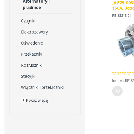
Alternatory i
JAG29-003
prądnice
150A, Bosc
o.o. 1235
RE185213.01
1183606
Czujniki
Elektrozawory
Oświetlenie
Przekaźniki
Rozruszniki
Stacyjki
Indeks: RE18
Włączniki i przełączniki
+
Pokaż więcej