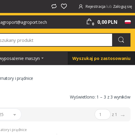
Rejestracja
lub
Zaloguj się
0,00 PLN
agroport@agroport.tech
0
i wyposażenie maszyn
Wyszukaj po zastosowaniu
rnatory i prądnice
Wyświetlono: 1 – 3 z 3 wyników
→
25
z 1
natory i prądnice