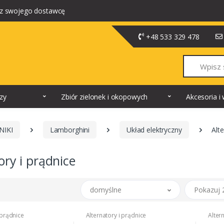
z swojego dostawcę
+48 533 329 478
Szukaj
dzy
Zbiór zielonek i okopowych
Akcesoria 
NIKI
Lamborghini
Układ elektryczny
Alte
ory i prądnice
domyślne
Pokazuj 
 prądnice
Alternatory i prądnice
Alter