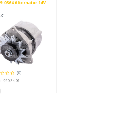
9-0364 Alternator 14V
.01
(0)
s: 920-34.01