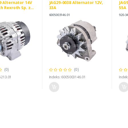
9 Alternator 14V
JAG29-0038 Alternator 12V,
JAG9
h Rexroth Sp. z
33A
55A
15500 DEUTZ FAHR
6005003146.01
920-34
(0)
(0)
5213.01
Indeks: 6005003146.01
Indek