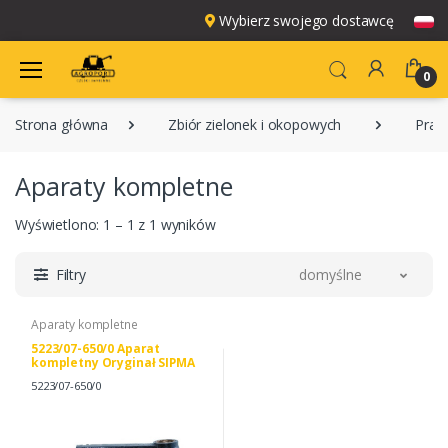
Wybierz swojego dostawcę
0
Strona główna
Zbiór zielonek i okopowych
Pras
Aparaty kompletne
Wyświetlono: 1 – 1 z 1 wyników
Filtry
domyślne
Aparaty kompletne
5223/07-650/0 Aparat
kompletny Oryginał SIPMA
5223/07-650/0