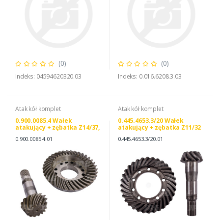
(0)
(0)
Indeks: 04594620320.03
Indeks: 0.016.6208.3.03
Atak kół komplet
Atak kół komplet
0.900.0085.4 Wałek
0.445.4653.3/20 Wałek
atakujący + zębatka Z14/37,
atakujący + zębatka Z11/32
SAME 0.900.0085.4
0.900.0085.4.01
0.445.4653.3/20.01
LAMBORGHINI 090000854