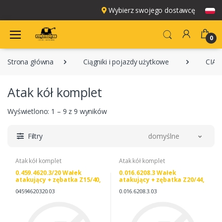
Wybierz swojego dostawcę
0
Strona główna
Ciągniki i pojazdy użytkowe
CIĄG
Atak kół komplet
Wyświetlono: 1 – 9 z 9 wyników
Filtry
domyślne
Atak kół komplet
Atak kół komplet
0.459.4620.3/20 Wałek
0.016.6208.3 Wałek
atakujący + zębatka Z15/40,
atakujący + zębatka Z20/44,
SAME 0.459.4620.3/20
SAME 0.016.6208.3
04594620320.03
0.016.6208.3.03
04594620320
0.010.4891.3