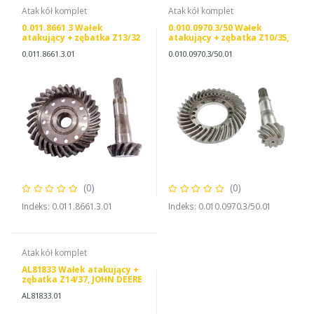
Atak kół komplet
Atak kół komplet
0.011.8661.3 Wałek
0.010.0970.3/50 Wałek
atakujący + zębatka Z13/32
atakujący + zębatka Z10/35,
SAME 0.010.0970.3 DEUTZ
0.011.8661.3.01
0.010.0970.3/50.01
FAHR 0.010.0970.3/20
(0)
(0)
Indeks: 0.011.8661.3.01
Indeks: 0.010.0970.3/50.01
Atak kół komplet
AL81833 Wałek atakujący +
zębatka Z14/37, JOHN DEERE
AL81833 DEUTZ FAHR
AL81833.01
04415004