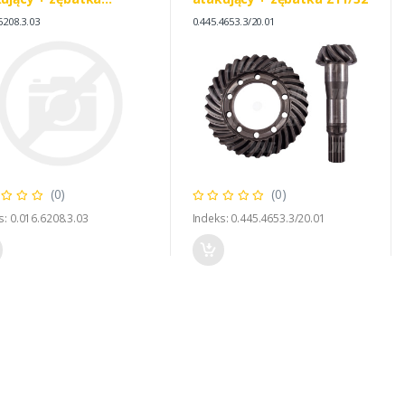
44, SAME 0.016.6208.3
6208.3.03
0.445.4653.3/20.01
0.4891.3
(0)
(0)
s: 0.016.6208.3.03
Indeks: 0.445.4653.3/20.01