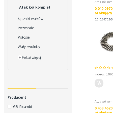
Atak kół kom
Atak kół komplet
0.010.0970
atakujący
Z10/35, SA
Łączniki wałków
0.010.0970.3/5
DEUTZ FAH
Pozostałe
Półosie
Wały zwolnicy
+
Pokaż więcej
Indeks: 0.01
Producent
Atak kół kom
GB Ricambi
0.459.4620
atakujący