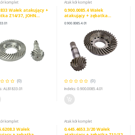
kół komplet
Atak kół komplet
833 Wałek atakujący +
0.900.0085.4 Wałek
tka Z14/37, JOHN
atakujący + zębatka
RE AL81833 DEUTZ FAHR
Z14/37, SAME 0.900.0085.4
33.01
0.900.0085.4.01
5004
LAMBORGHINI 090000854
(0)
(0)
s: AL81833.01
Indeks: 0.900.0085.4.01
kół komplet
Atak kół komplet
6.6208.3 Wałek
0.445.4653.3/20 Wałek
ujący + zębatka
atakujący + zębatka Z11/32