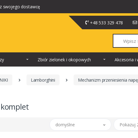
z swojego dostawcę
+48 533 329 478
Szukaj
dzy
Zbiór zielonek i okopowych
Akcesoria 
NIKI
Lamborghini
Mechanizm przeniesienia nap
 komplet
domyślne
Pokazuj 