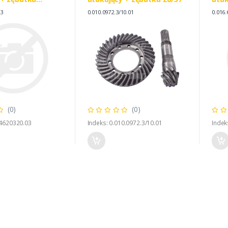
AME
Z20/
03
0.010.0972.3/10.01
0.016.
.3/20 04594620320
0.01
(0)
(0)
94620320.03
Indeks: 0.010.0972.3/10.01
Indek