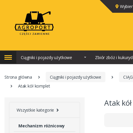
Wybier
Ciągniki i pojazdy użytkowe
Zbiór zbóż i kukury
Strona główna
Ciągniki i pojazdy użytkowe
CIĄG
Atak kół komplet
Atak kół
Wszystkie kategorie
Mechanizm różnicowy