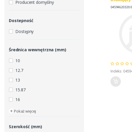
Producent domyślny
Z15/40, S
04594620320.
0.459.4620
Dostepność
Dostępny
Średnica wewnętrzna (mm)
10
12.7
Indeks: 045
13
15.87
16
+
Pokaż więcej
Szerokość (mm)