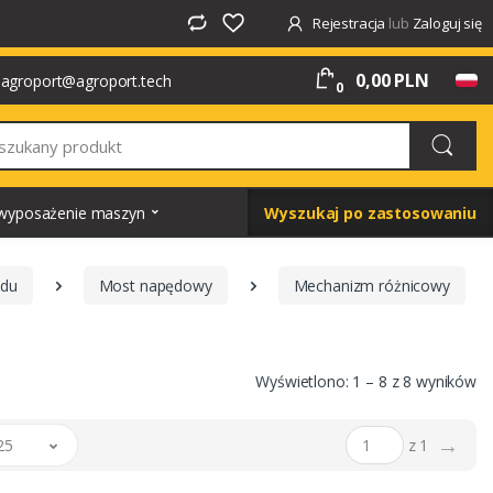
Rejestracja
lub
Zaloguj się
0,00 PLN
agroport@agroport.tech
0
i wyposażenie maszyn
Wyszukaj po zastosowaniu
ędu
Most napędowy
Mechanizm różnicowy
Wyświetlono: 1 – 8 z 8 wyników
→
25
z 1