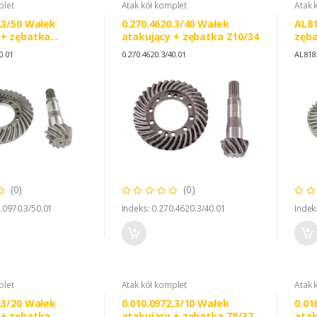
plet
Atak kół komplet
Atak 
.3/50 Wałek
0.270.4620.3/40 Wałek
AL81
 + zębatka
atakujący + zębatka Z10/34
zęba
ME 0.010.0970.3
DEE
0.01
0.270.4620.3/40.01
AL818
R 0.010.0970.3/20
0441
(0)
(0)
0.0970.3/50.01
Indeks: 0.270.4620.3/40.01
Indek
plet
Atak kół komplet
Atak 
.3/20 Wałek
0.010.0972.3/10 Wałek
0.01
 + zębatka
atakujący + zębatka Z8/37
atak