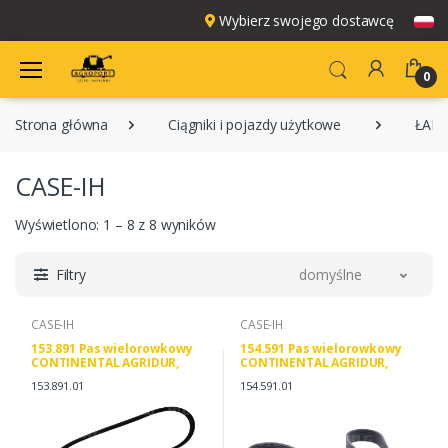
Wybierz swojego dostawcę
0
Strona główna
Ciągniki i pojazdy użytkowe
ŁAD
CASE-IH
Wyświetlono: 1 – 8 z 8 wyników
Filtry
domyślne
CASE-IH
CASE-IH
153.891 Pas wielorowkowy
154.591 Pas wielorowkowy
CONTINENTAL AGRIDUR,
CONTINENTAL AGRIDUR,
CNH J911563 CONTINENTAL
CNH 5802350476 J911572
153.891.01
154.591.01
153.891