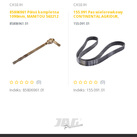
CASE-IH
CASE-IH
85806961 Półoś kompletna
155.091 Pas wielorowkowy
1090mm, MANITOU 563212
CONTINENTAL AGRIDUR,
930404
CNH 5802350476 JOHN DEERE
85806961.01
155.091.01
R536677
(0)
(0)
Indeks: 85806961.01
Indeks: 155.091.01