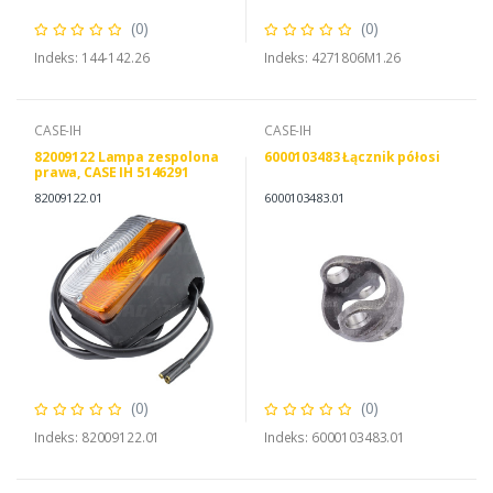
(0)
(0)
Indeks: 144-142.26
Indeks: 4271806M1.26
CASE-IH
CASE-IH
82009122 Lampa zespolona
6000103483 Łącznik półosi
prawa, CASE IH 5146291
82006499
82009122.01
6000103483.01
(0)
(0)
Indeks: 82009122.01
Indeks: 6000103483.01