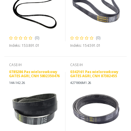
(0)
(0)
Indeks: 153.891.01
Indeks: 154.591.01
CASE-IH
CASE-IH
0785286 Pas wielorowkowy
0342161 Pas wielorowkowy
GATES AGRI, CNH 5802350476
GATES AGRI, CNH 87382455
J911572
84818008
144-142.26
4271806M1.26