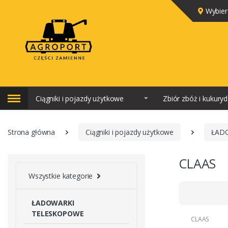
Wybier
Ciągniki i pojazdy użytkowe
Zbiór zbóż i kukury
Strona główna
Ciągniki i pojazdy użytkowe
ŁAD
CLAAS
Wszystkie kategorie
ŁADOWARKI
TELESKOPOWE
CLAAS