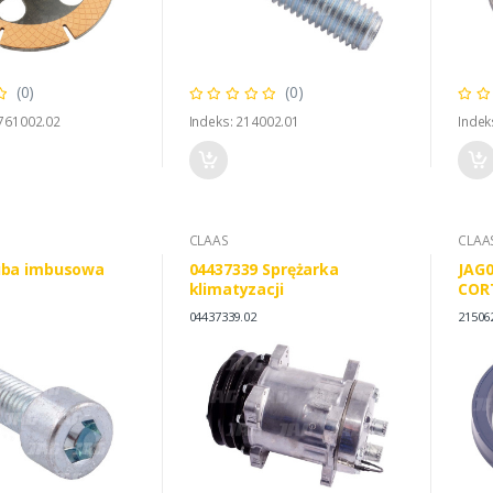
(0)
(0)
0761002.02
Indeks: 214002.01
Indek
CLAAS
CLAA
uba imbusowa
04437339 Sprężarka
JAG0
klimatyzacji
COR
04437339.02
21506