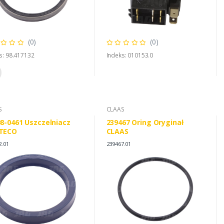
(0)
(0)
s: 98.417132
Indeks: 010153.0
S
CLAAS
8-0461 Uszczelniacz
239467 Oring Oryginał
TECO
CLAAS
2.01
239467.01