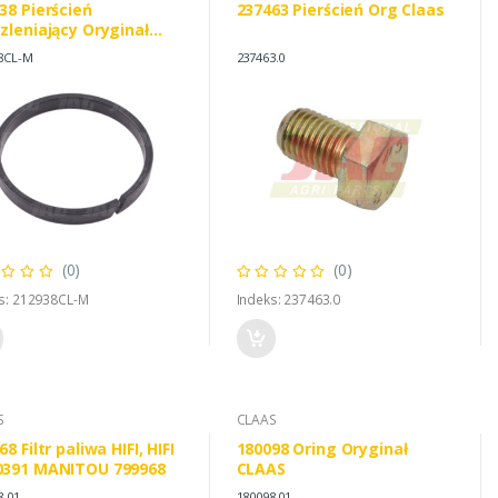
38 Pierścień
237463 Pierścień Org Claas
zleniający Oryginał
AS
8CL-M
237463.0
(0)
(0)
s: 212938CL-M
Indeks: 237463.0
S
CLAAS
8 Filtr paliwa HIFI, HIFI
180098 Oring Oryginał
0391 MANITOU 799968
CLAAS
8.01
180098.01