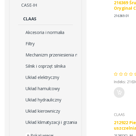
216369 Śr
CASE-IH
Oryginał 
216369.01
CLAAS
Akcesoria i normalia
Filtry
Mechanizm przeniesienia napędu
Silnik i osprzęt silnika
Układ elektryczny
Indeks: 2163
Układ hamulcowy
Układ hydrauliczny
Układ kierowniczy
CLAAS
Układ klimatyzacji i grzania
212922 Pie
uszczelnia
CLAAS
+
Pokaż więcej
212922CL-M