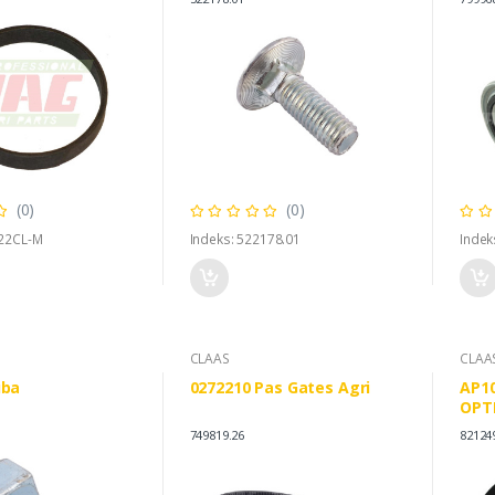
(0)
(0)
922CL-M
Indeks: 522178.01
Indek
CLAAS
CLAA
uba
0272210 Pas Gates Agri
AP10
OPT
CLAA
749819.26
82124
H86