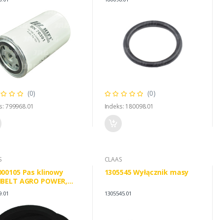
(0)
(0)
s: 799968.01
Indeks: 180098.01
S
CLAAS
00105 Pas klinowy
1305545 Wyłącznik masy
IBELT AGRO POWER,
S 821249 JOHN DEERE
9.01
1305545.01
274