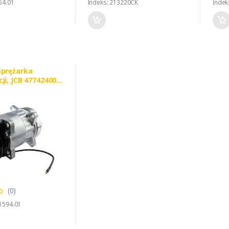
54.01
Indeks: 213220CK
Indek
Sprężarka
ji, JCB 47742400
AND 84011595
(0)
1594.01