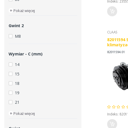
Indeks: 2355
+
Pokaż więcej
Gwint 2
CLAAS
M8
82011594 
klimatyzac
NEW HOLL
82011594.01
Wymiar - C (mm)
14
15
18
19
21
+
Pokaż więcej
Indeks: 8201