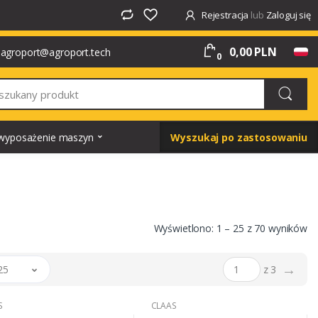
Rejestracja
lub
Zaloguj się
0,00 PLN
agroport@agroport.tech
0
i wyposażenie maszyn
Wyszukaj po zastosowaniu
Wyświetlono: 1 – 25 z 70 wyników
→
25
z 3
S
CLAAS