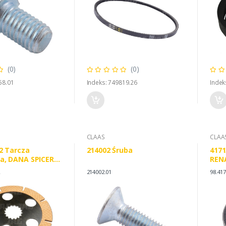
(0)
(0)
58.01
Indeks: 749819.26
Indek
CLAAS
CLAA
2 Tarcza
214002 Śruba
4171
a, DANA SPICER
REN
02 NEW HOLLAND
CAR
2
214002.01
98.41