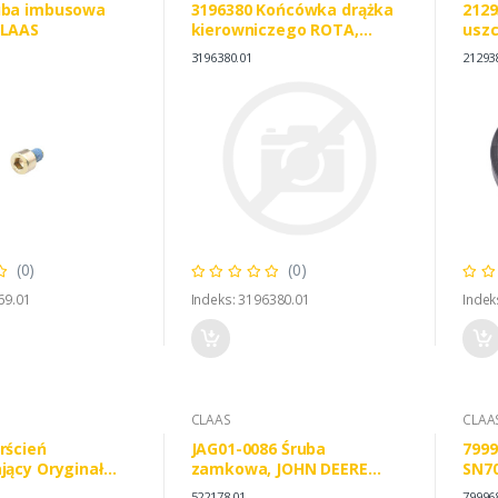
uba imbusowa
3196380 Końcówka drążka
2129
CLAAS
kierowniczego ROTA,
uszc
CLAAS 0003196380
CLA
3196380.01
21293
CARRARO CAR352209
(0)
(0)
69.01
Indeks: 3196380.01
Indek
CLAAS
CLAA
rścień
JAG01-0086 Śruba
79996
jący Oryginał
zamkowa, JOHN DEERE
SN7
03M7192
522178.01
79996