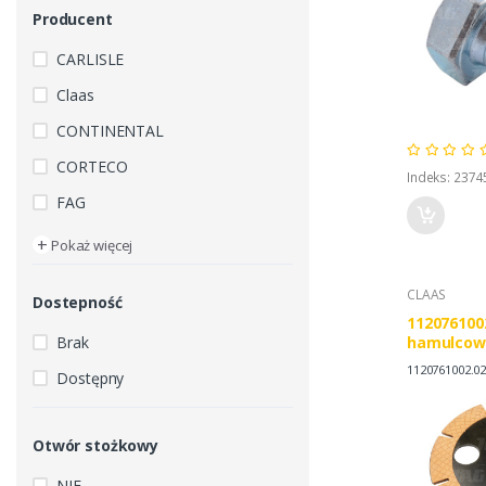
Producent
CARLISLE
Claas
CONTINENTAL
CORTECO
Indeks: 2374
FAG
+
Pokaż więcej
CLAAS
Dostepność
112076100
Brak
hamulcow
11207610
1120761002.0
Dostępny
85807016
Otwór stożkowy
NIE