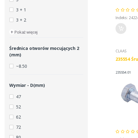
3 + 1
Indeks: 2422
3 + 2
+
Pokaż więcej
Średnica otworów mocujących 2
CLAAS
(mm)
235554 Śr
~8.50
235554.01
Wymiar - D(mm)
47
52
62
72
80