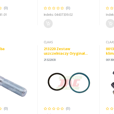
(0)
(0)
41.01
Indeks: 04437339.02
Indek
CLAAS
CLAA
uba
213220 Zestaw
0013
uszczelniaczy Oryginał
klim
CLAAS
CLAA
213220CK
00130
CATE
(0)
(0)