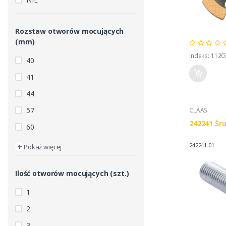
Rozstaw otworów mocujących
(mm)
Indeks: 112
40
41
44
57
CLAAS
242241 Śr
60
+
242241.01
Pokaż więcej
Ilość otworów mocujących (szt.)
1
2
3