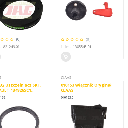
(0)
(0)
s: 821249.01
Indeks: 1305545.01
S
CLAAS
32 Uszczelniacz SKT,
010153 Włącznik Oryginał
AULT 1349265C1
CLAAS
RARO 47705
7132
010153.0