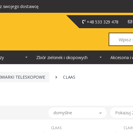
z swojego dostawcę
+48 533 329 478
Szukaj
dzy
Zbiór zielonek i okopowych
Akcesoria 
OWARKI TELESKOPOWE
CLAAS
domyślne
Pokazuj 
CLAAS
CLAA