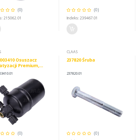
(0)
(0)
s: 215062.01
Indeks: 239467.01
S
CLAAS
003410 Osuszacz
237820 Śruba
atyzacji Premium,
S 0013003410
03410.01
237820.01
RPILLAR 1969083
(0)
(0)