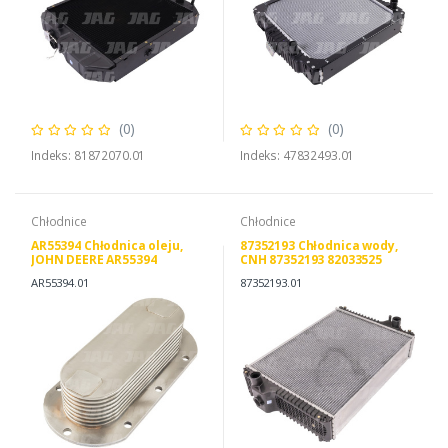
(0)
(0)
Indeks: 81872070.01
Indeks: 47832493.01
Chłodnice
Chłodnice
AR55394 Chłodnica oleju,
87352193 Chłodnica wody,
JOHN DEERE AR55394
CNH 87352193 82033525
HCNAR55394
AR55394.01
87352193.01