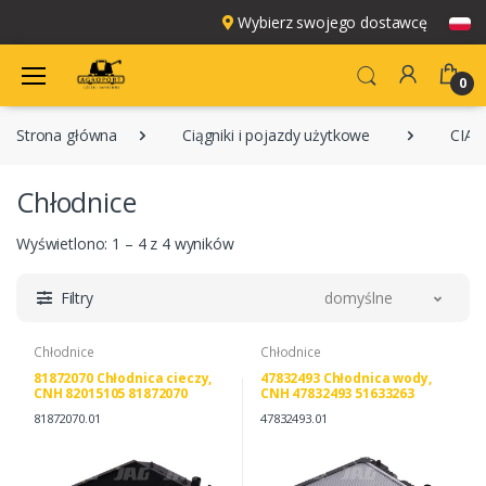
Wybierz swojego dostawcę
0
Strona główna
Ciągniki i pojazdy użytkowe
CIĄG
Chłodnice
Wyświetlono: 1 – 4 z 4 wyników
Filtry
domyślne
Chłodnice
Chłodnice
81872070 Chłodnica cieczy,
47832493 Chłodnica wody,
CNH 82015105 81872070
CNH 47832493 51633263
81872070.01
47832493.01