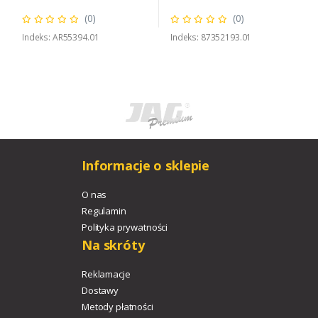
(0)
(0)
Indeks: AR55394.01
Indeks: 87352193.01
Informacje o sklepie
O nas
Regulamin
Polityka prywatności
Na skróty
Reklamacje
Dostawy
Metody płatności