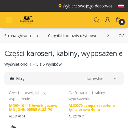
Wybierz swojego dostawcę
0
Strona główna
Ciągniki i pojazdy użytkowe
CIĄG
Części karoseri, kabiny, wyposażenie
Wyświetlono: 1 – 5 z 5 wyników
Filtry
domyślne
Części karoseri, kabiny,
Części karoseri, kabiny,
wyposażenie
wyposażenie
JAG99-1011 Siłownik gazowy
AL32070 Lampa zespolona
JAG, JOHN DEERE AL33170
tylna prawa Hella
CNH 3225465R1
AL33170.01
AL32070.01