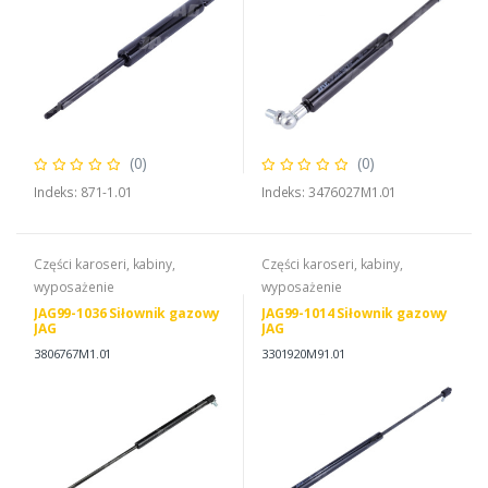
(0)
(0)
Indeks: 871-1.01
Indeks: 3476027M1.01
Części karoseri, kabiny,
Części karoseri, kabiny,
wyposażenie
wyposażenie
JAG99-1036 Siłownik gazowy
JAG99-1014 Siłownik gazowy
JAG
JAG
3806767M1.01
3301920M91.01