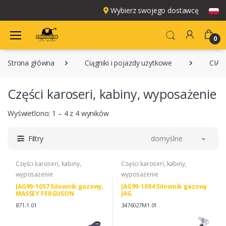
Wybierz swojego dostawcę
0
Strona główna
Ciągniki i pojazdy użytkowe
CIĄG
Części karoseri, kabiny, wyposażenie
Wyświetlono: 1 – 4 z 4 wyników
Filtry
domyślne
Części karoseri, kabiny,
Części karoseri, kabiny,
wyposażenie
wyposażenie
JAG99-1057 Siłownik gazowy,
JAG99-1084 Siłownik gazowy
MASSEY FERGUSON
JAG
3303021M91 1897726M91
871-1.01
3476027M1.01