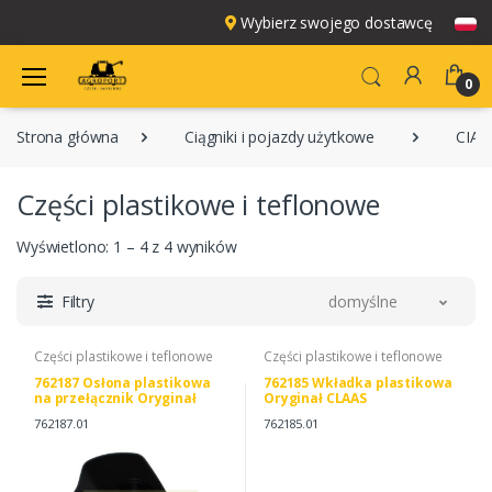
Wybierz swojego dostawcę
0
Strona główna
Ciągniki i pojazdy użytkowe
CIĄG
Części plastikowe i teflonowe
Wyświetlono: 1 – 4 z 4 wyników
Filtry
domyślne
Części plastikowe i teflonowe
Części plastikowe i teflonowe
762187 Osłona plastikowa
762185 Wkładka plastikowa
na przełącznik Oryginał
Oryginał CLAAS
CLAAS
762187.01
762185.01