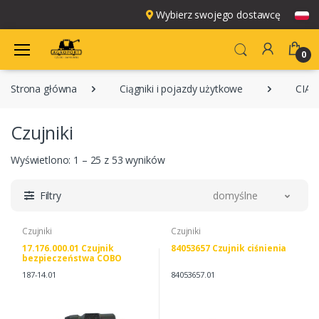
Wybierz swojego dostawcę
0
Strona główna
Ciągniki i pojazdy użytkowe
CIĄG
Czujniki
Wyświetlono: 1 – 25 z 53 wyników
Filtry
domyślne
Czujniki
Czujniki
17.176.000.01 Czujnik
84053657 Czujnik ciśnienia
bezpieczeństwa COBO
187-14.01
84053657.01