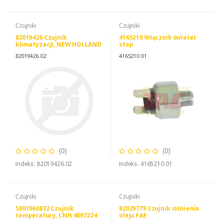
Czujniki
Czujniki
82019426 Czujnik
4165210 Włącznik świateł
klimatyzacji, NEW HOLLAND
stop
82019426 84233818
82019426.02
4165210.01
(0)
(0)
Indeks: 82019426.02
Indeks: 4165210.01
Czujniki
Czujniki
5801960832 Czujnik
82029779 Czujnik ciśnienia
temperatury, CNH 4897224
oleju FAE