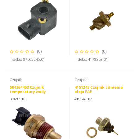
(0)
(0)
Indeks: 87605245.01
Indeks: 4178363.01
Czujniki
Czujniki
504264463 Czujnik
4151243 Czujnik ciśnienia
temperatury wody
oleju FAE
B36985.01
4151243.02