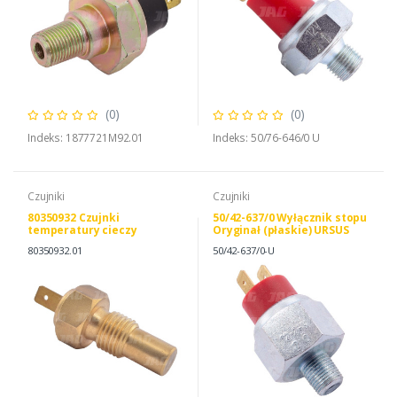
(0)
(0)
Indeks: 1877721M92.01
Indeks: 50/76-646/0 U
Czujniki
Czujniki
80350932 Czujnki
50/42-637/0 Wyłącznik stopu
temperatury cieczy
Oryginał (płaskie) URSUS
80350932.01
50/42-637/0-U