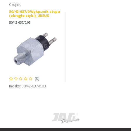
Czujniki
50/42-637/0 Wyłącznik stopu
(okrągłe styki), URSUS
50426370 50/42-637/0
50/42-637/0.03
(0)
Indeks: 50/42-637/0.03