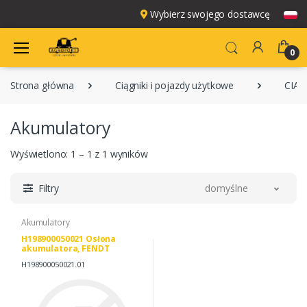
Wybierz swojego dostawcę
0
Strona główna
Ciągniki i pojazdy użytkowe
CIĄG
Akumulatory
Wyświetlono: 1 – 1 z 1 wyników
Filtry
domyślne
Akumulatory
H198900050021 Osłona
akumulatora, FENDT
H198900050021
H198900050021.01