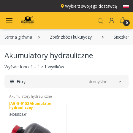
Wybierz swojego dostawcę
0
Strona główna
Zbiór zbóż i kukurydzy
Sieczkarn
Akumulatory hydrauliczne
Wyświetlono: 1 – 1 z 1 wyników
Filtry
domyślne
Akumulatory hydrauliczne
JAG48-0152 Akumulator
hydrauliczny
84018325.01