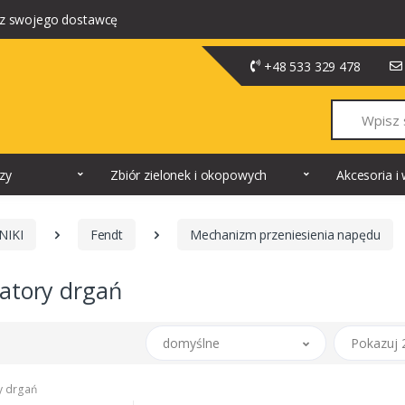
z swojego dostawcę
+48 533 329 478
Szukaj
dzy
Zbiór zielonek i okopowych
Akcesoria 
NIKI
Fendt
Mechanizm przeniesienia napędu
atory drgań
domyślne
Pokazuj 
y drgań