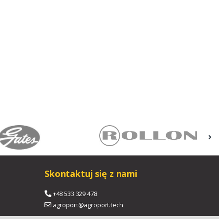
Skontaktuj się z nami
+48 533 329 478
agroport@agroport.tech