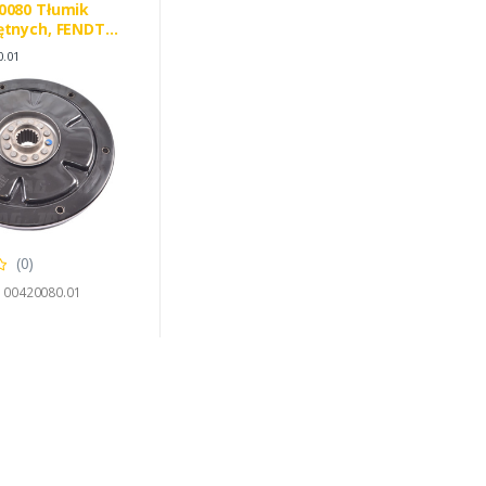
0080 Tłumik
ętnych, FENDT
0080
0.01
0070
(0)
1100420080.01